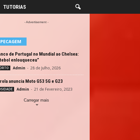
TUTORIAS
- Advertisement -
EPECAGEM
nco de Portugal no Mundial ao Chelsea:
utebol enlouqueceu”
Admin
-
28 de Julho, 2026
ORTO
rola anuncia Moto G53 5G e G23
Admin
-
21 de Fevereiro, 2023
OSIDADE
Carregar mais