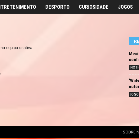
NTRETENIMENTO
DESPORTO
CURIOSIDADE
JOGOS
R
a equipa criativa.
Mexid
conf
NOTÍ
e
‘Wolv
outo
JOGO
SOBRE 