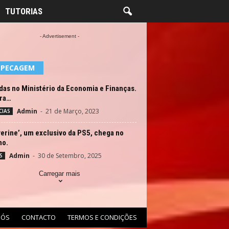
TUTORIAS
- Advertisement -
EPECAGEM
as no Ministério da Economia e Finanças.
ira…
Admin
-
21 de Março, 2023
CIAS
erine’, um exclusivo da PS5, chega no
no.
Admin
-
30 de Setembro, 2025
S
Carregar mais
NÓS
CONTACTO
TERMOS E CONDIÇÕES