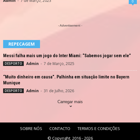
Admin
-
7 de Março, 2023
0
- Advertisement -
REPECAGEM
Messi falha mais um jogo do Inter Miami: “Sabemos jogar sem ele”
Admin
-
7 de Março, 2025
DESPORTO
“Muito dinheiro em causa”. Palhinha em situação limite no Bayern
Munique
Admin
-
31 de Julho, 2026
DESPORTO
Carregar mais
SOBRE NÓS
CONTACTO
TERMOS E CONDIÇÕES
© Copyright. 2016 - 2026