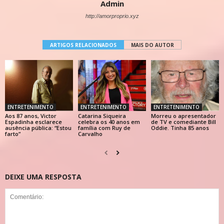
Admin
http://amorproprio.xyz
ARTIGOS RELACIONADOS
MAIS DO AUTOR
ENTRETENIMENTO
ENTRETENIMENTO
ENTRETENIMENTO
Aos 87 anos, Victor
Catarina Siqueira
Morreu o apresentador
Espadinha esclarece
celebra os 40 anos em
de TV e comediante Bill
ausência pública: “Estou
família com Ruy de
Oddie. Tinha 85 anos
farto”
Carvalho
DEIXE UMA RESPOSTA