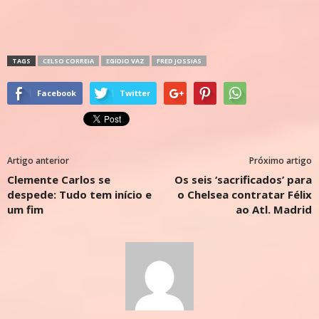
TAGS
CELSO CORREIA
EGIDIO VAZ
FRED JOSSIAS
Facebook
Twitter
Artigo anterior
Próximo artigo
Clemente Carlos se
Os seis ‘sacrificados’ para
despede: Tudo tem início e
o Chelsea contratar Félix
um fim
ao Atl. Madrid