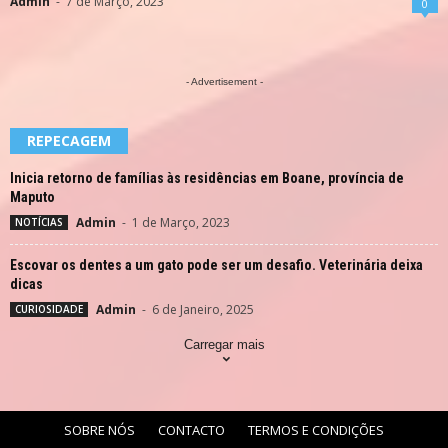
Admin
-
7 de Março, 2023
0
- Advertisement -
REPECAGEM
Inicia retorno de famílias às residências em Boane, província de
Maputo
Admin
-
1 de Março, 2023
NOTÍCIAS
Escovar os dentes a um gato pode ser um desafio. Veterinária deixa
dicas
Admin
-
6 de Janeiro, 2025
CURIOSIDADE
Carregar mais
SOBRE NÓS
CONTACTO
TERMOS E CONDIÇÕES