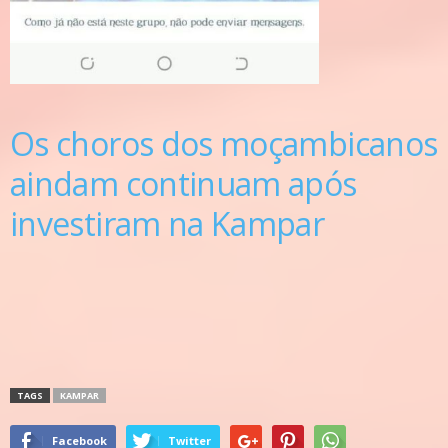
Os choros dos moçambicanos
aindam continuam após
investiram na Kampar
TAGS
KAMPAR
Facebook
Twitter