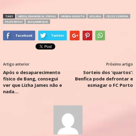
TAGS
ABDUL RAHMAN AL-FADHLI
ARÁBIA SAUDITA
BOLADA
CELSO CORREIA
FILIPE NYUSI
MOÇAMBIQUE
Facebook
Twitter
Artigo anterior
Próximo artigo
Após o desaparecimento
Sorteio dos ‘quartos’:
físico de Bang, consegui
Benfica pode defrontar e
ver que Lizha James não e
esmagar o FC Porto
nada…