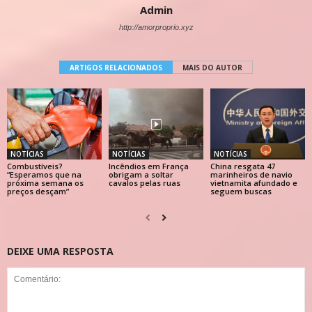
Admin
http://amorproprio.xyz
ARTIGOS RELACIONADOS
MAIS DO AUTOR
NOTÍCIAS
NOTÍCIAS
NOTÍCIAS
Combustíveis?
Incêndios em França
China resgata 47
“Esperamos que na
obrigam a soltar
marinheiros de navio
próxima semana os
cavalos pelas ruas
vietnamita afundado e
preços desçam”
seguem buscas
DEIXE UMA RESPOSTA