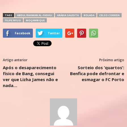
TAGS
ABDUL RAHMAN AL-FADHLI
ARÁBIA SAUDITA
BOLADA
CELSO CORREIA
FILIPE NYUSI
MOÇAMBIQUE
Facebook
Twitter
Artigo anterior
Próximo artigo
Após o desaparecimento
Sorteio dos ‘quartos’:
físico de Bang, consegui
Benfica pode defrontar e
ver que Lizha James não e
esmagar o FC Porto
nada…