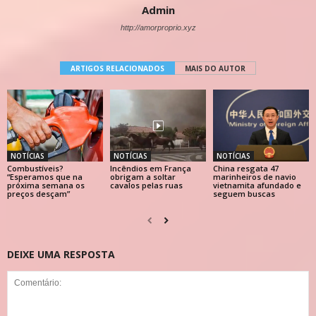
Admin
http://amorproprio.xyz
ARTIGOS RELACIONADOS
MAIS DO AUTOR
NOTÍCIAS
NOTÍCIAS
NOTÍCIAS
Combustíveis?
Incêndios em França
China resgata 47
“Esperamos que na
obrigam a soltar
marinheiros de navio
próxima semana os
cavalos pelas ruas
vietnamita afundado e
preços desçam”
seguem buscas
DEIXE UMA RESPOSTA