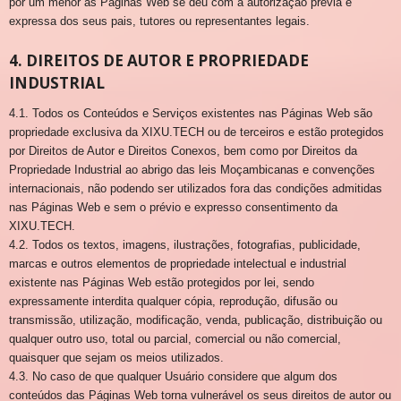
por um menor às Páginas Web se deu com a autorização prévia e
expressa dos seus pais, tutores ou representantes legais.
4. DIREITOS DE AUTOR E PROPRIEDADE
INDUSTRIAL
4.1. Todos os Conteúdos e Serviços existentes nas Páginas Web são
propriedade exclusiva da XIXU.TECH ou de terceiros e estão protegidos
por Direitos de Autor e Direitos Conexos, bem como por Direitos da
Propriedade Industrial ao abrigo das leis Moçambicanas e convenções
internacionais, não podendo ser utilizados fora das condições admitidas
nas Páginas Web e sem o prévio e expresso consentimento da
XIXU.TECH.
4.2. Todos os textos, imagens, ilustrações, fotografias, publicidade,
marcas e outros elementos de propriedade intelectual e industrial
existente nas Páginas Web estão protegidos por lei, sendo
expressamente interdita qualquer cópia, reprodução, difusão ou
transmissão, utilização, modificação, venda, publicação, distribuição ou
qualquer outro uso, total ou parcial, comercial ou não comercial,
quaisquer que sejam os meios utilizados.
4.3. No caso de que qualquer Usuário considere que algum dos
conteúdos das Páginas Web torna vulnerável os seus direitos de autor ou