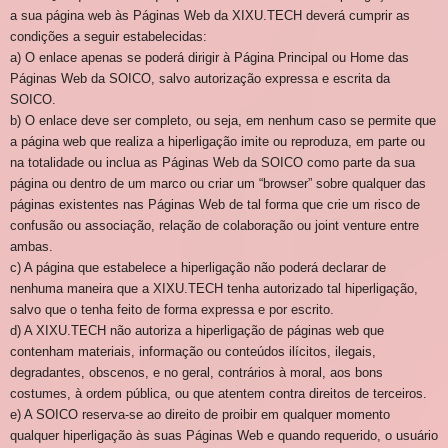
a sua página web às Páginas Web da XIXU.TECH deverá cumprir as
condições a seguir estabelecidas:
a) O enlace apenas se poderá dirigir à Página Principal ou Home das
Páginas Web da SOICO, salvo autorização expressa e escrita da
SOICO.
b) O enlace deve ser completo, ou seja, em nenhum caso se permite que
a página web que realiza a hiperligação imite ou reproduza, em parte ou
na totalidade ou inclua as Páginas Web da SOICO como parte da sua
página ou dentro de um marco ou criar um “browser” sobre qualquer das
páginas existentes nas Páginas Web de tal forma que crie um risco de
confusão ou associação, relação de colaboração ou joint venture entre
ambas.
c) A página que estabelece a hiperligação não poderá declarar de
nenhuma maneira que a XIXU.TECH tenha autorizado tal hiperligação,
salvo que o tenha feito de forma expressa e por escrito.
d) A XIXU.TECH não autoriza a hiperligação de páginas web que
contenham materiais, informação ou conteúdos ilícitos, ilegais,
degradantes, obscenos, e no geral, contrários à moral, aos bons
costumes, à ordem pública, ou que atentem contra direitos de terceiros.
e) A SOICO reserva-se ao direito de proibir em qualquer momento
qualquer hiperligação às suas Páginas Web e quando requerido, o usuário