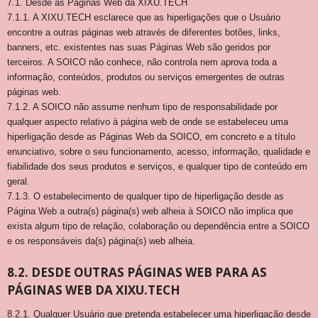
7.1. Desde as Páginas Web da XIXU.TECH
7.1.1. A XIXU.TECH esclarece que as hiperligações que o Usuário
encontre a outras páginas web através de diferentes botões, links,
banners, etc. existentes nas suas Páginas Web são geridos por
terceiros. A SOICO não conhece, não controla nem aprova toda a
informação, conteúdos, produtos ou serviços emergentes de outras
páginas web.
7.1.2. A SOICO não assume nenhum tipo de responsabilidade por
qualquer aspecto relativo à página web de onde se estabeleceu uma
hiperligação desde as Páginas Web da SOICO, em concreto e a título
enunciativo, sobre o seu funcionamento, acesso, informação, qualidade e
fiabilidade dos seus produtos e serviços, e qualquer tipo de conteúdo em
geral.
7.1.3. O estabelecimento de qualquer tipo de hiperligação desde as
Página Web a outra(s) página(s) web alheia à SOICO não implica que
exista algum tipo de relação, colaboração ou dependência entre a SOICO
e os responsáveis da(s) página(s) web alheia.
8.2. DESDE OUTRAS PÁGINAS WEB PARA AS
PÁGINAS WEB DA XIXU.TECH
8.2.1. Qualquer Usuário que pretenda estabelecer uma hiperligação desde