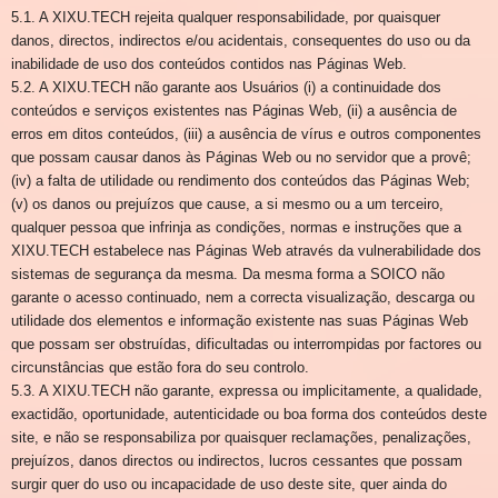
5.1. A XIXU.TECH rejeita qualquer responsabilidade, por quaisquer
danos, directos, indirectos e/ou acidentais, consequentes do uso ou da
inabilidade de uso dos conteúdos contidos nas Páginas Web.
5.2. A XIXU.TECH não garante aos Usuários (i) a continuidade dos
conteúdos e serviços existentes nas Páginas Web, (ii) a ausência de
erros em ditos conteúdos, (iii) a ausência de vírus e outros componentes
que possam causar danos às Páginas Web ou no servidor que a provê;
(iv) a falta de utilidade ou rendimento dos conteúdos das Páginas Web;
(v) os danos ou prejuízos que cause, a si mesmo ou a um terceiro,
qualquer pessoa que infrinja as condições, normas e instruções que a
XIXU.TECH estabelece nas Páginas Web através da vulnerabilidade dos
sistemas de segurança da mesma. Da mesma forma a SOICO não
garante o acesso continuado, nem a correcta visualização, descarga ou
utilidade dos elementos e informação existente nas suas Páginas Web
que possam ser obstruídas, dificultadas ou interrompidas por factores ou
circunstâncias que estão fora do seu controlo.
5.3. A XIXU.TECH não garante, expressa ou implicitamente, a qualidade,
exactidão, oportunidade, autenticidade ou boa forma dos conteúdos deste
site, e não se responsabiliza por quaisquer reclamações, penalizações,
prejuízos, danos directos ou indirectos, lucros cessantes que possam
surgir quer do uso ou incapacidade de uso deste site, quer ainda do