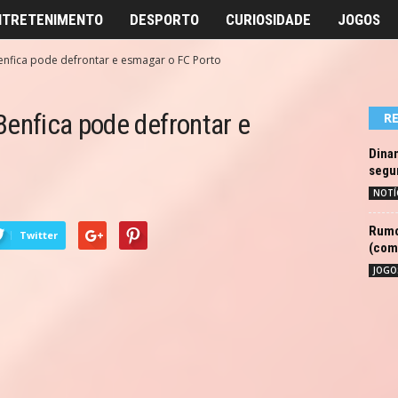
NTRETENIMENTO
DESPORTO
CURIOSIDADE
JOGOS
Benfica pode defrontar e esmagar o FC Porto
 Benfica pode defrontar e
R
Dina
segu
NOTÍ
Rumor
Twitter
(com
JOGO