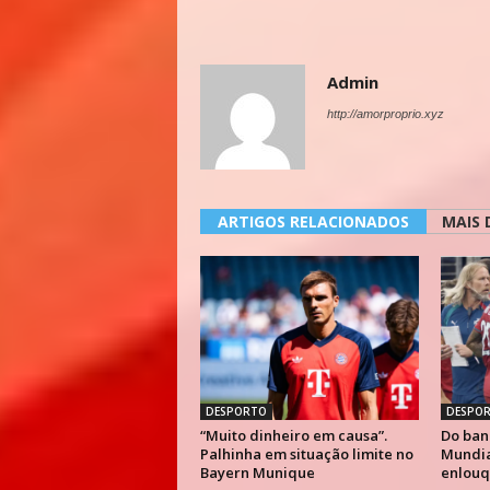
Admin
http://amorproprio.xyz
ARTIGOS RELACIONADOS
MAIS 
DESPORTO
DESPO
“Muito dinheiro em causa”.
Do ban
Palhinha em situação limite no
Mundial
Bayern Munique
enlouq