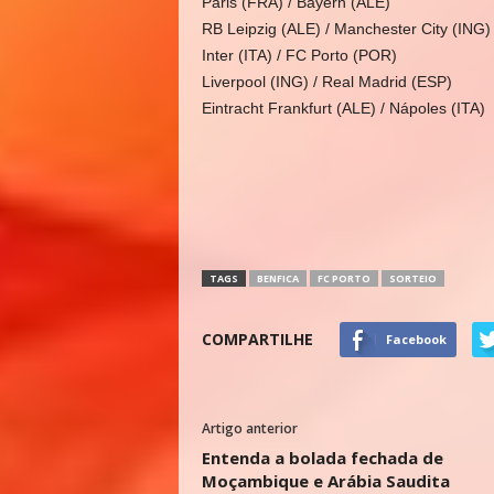
Paris (FRA) / Bayern (ALE)
RB Leipzig (ALE) / Manchester City (ING)
Inter (ITA) / FC Porto (POR)
Liverpool (ING) / Real Madrid (ESP)
Eintracht Frankfurt (ALE) / Nápoles (ITA)
TAGS
BENFICA
FC PORTO
SORTEIO
COMPARTILHE
Facebook
Artigo anterior
Entenda a bolada fechada de
Moçambique e Arábia Saudita