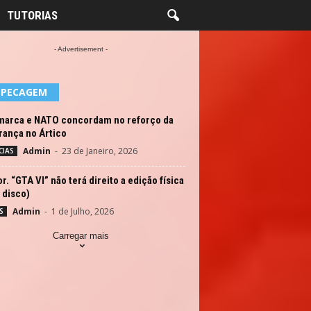
TUTORIAS
- Advertisement -
EPECAGEM
marca e NATO concordam no reforço da
rança no Ártico
Admin
-
23 de Janeiro, 2026
CIAS
. “GTA VI” não terá direito a edição física
 disco)
Admin
-
1 de Julho, 2026
S
Carregar mais