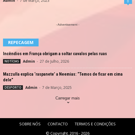
Admin
-
7 de Março, 2023
0
- Advertisement -
REPECAGEM
Incêndios em França obrigam a soltar cavalos pelas ruas
Admin
-
27 de Julho, 2026
NOTÍCIAS
Mazzulla explica ‘raspanete’ a Neemias: “Temos de ficar em cima
dele”
Admin
-
7 de Março, 2025
DESPORTO
Carregar mais
SOBRE NÓS
CONTACTO
TERMOS E CONDIÇÕES
© Copyright. 2016 - 2026