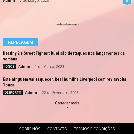
Admin
-
7 de Março, 2023
0
- Advertisement -
REPECAGEM
Destiny 2 e Street Fighter: Duel são destaques nos lançamentos da
semana
Admin
-
1 de Março, 2023
JOGOS
Este ninguém vai esquecer. Real humilha Liverpool com reviravolta
‘louca’
Admin
-
22 de Fevereiro, 2023
DESPORTO
Carregar mais
SOBRE NÓS
CONTACTO
TERMOS E CONDIÇÕES