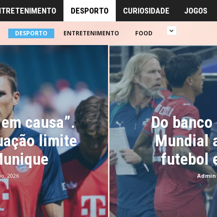
NTRETENIMENTO
DESPORTO
CURIOSIDADE
JOGOS
DESPORTO
ENTRETENIMENTO
FOOD
 em causa”.
Do banco 
uação limite
Mundial 
Munique
futebol
ho, 2026
Admin