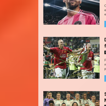
O
e
e
P
m
p