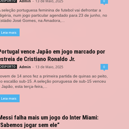
Admin
-
13 de Maio, 2025
0
DESPORTO
 seleção portuguesa feminina de futebol vai defrontar a
igéria, num jogo particular agendado para 23 de junho, no
stádio José Gomes, na Amadora,...
Leia mais
Portugal vence Japão em jogo marcado por
estreia de Cristiano Ronaldo Jr.
Admin
-
13 de Maio, 2025
0
DESPORTO
ovem de 14 anos fez a primeira partida de quinas ao peito,
o escalão sub-15. A seleção poruguesa de sub-15 venceu
 Japão, esta terça-feira,...
Leia mais
Messi falha mais um jogo do Inter Miami:
“Sabemos jogar sem ele”