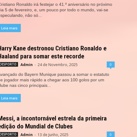
ristiano Ronaldo irá festejar o 41.º aniversário no próximo
ia 5 de fevereiro, e, um pouco por todo o mundo, vai-se
speculando, não só...
Leia mais
Harry Kane destronou Cristiano Ronaldo e
Haaland para somar este recorde
Admin
-
24 de Novembro, 2025
0
DESPORTO
vançado do Bayern Munique passou a somar o estatuto
e jogador mais rápido a chegar aos 100 golos por um
lube nas cinco principais...
Leia mais
Messi, a incontornável estrela da primeira
edição do Mundial de Clubes
Admin
-
13 de Junho, 2025
0
DESPORTO