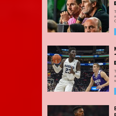
T
m
C
T
a
s