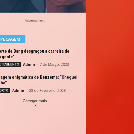
- Advertisement -
EPECAGEM
rte de Bang desgraçou a carreira de
a gente”
Admin
-
7 de Março, 2023
ETENIMENTO
agem enigmática de Benzema: “Cheguei
nho”
Admin
-
28 de Fevereiro, 2023
ORTO
Carregar mais