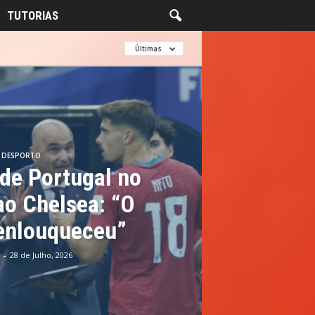
TUTORIAS
Últimas
DESPORTO
de Portugal no
ao Chelsea: “O
 enlouqueceu”
-
28 de Julho, 2026