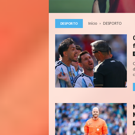
Início
DESPORTO
DESPORTO
O
d
c
Á