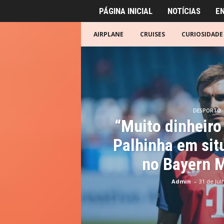
PÁGINA INICIAL
NOTÍCIAS
E
AIRPLANE
CRUISES
CURIOSIDADE
DESPORTO
“Muito dinheiro
Palhinha em sit
no Bayern 
Admin
-
31 de Jul