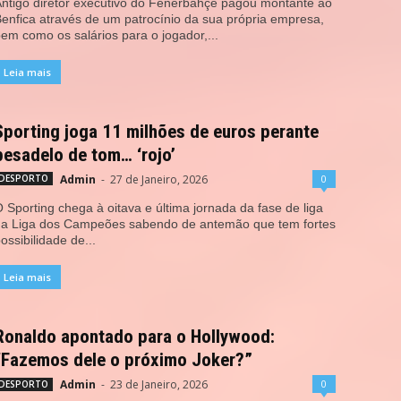
ntigo diretor executivo do Fenerbahçe pagou montante ao
enfica através de um patrocínio da sua própria empresa,
em como os salários para o jogador,...
Leia mais
Sporting joga 11 milhões de euros perante
pesadelo de tom… ‘rojo’
Admin
-
27 de Janeiro, 2026
0
DESPORTO
 Sporting chega à oitava e última jornada da fase de liga
a Liga dos Campeões sabendo de antemão que tem fortes
ossibilidade de...
Leia mais
Ronaldo apontado para o Hollywood:
“Fazemos dele o próximo Joker?”
Admin
-
23 de Janeiro, 2026
0
DESPORTO