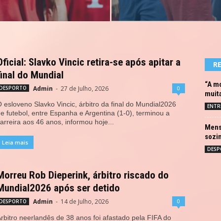
Oficial: Slavko Vincic retira-se após apitar a
R
final do Mundial
“A mo
Admin
-
27 de Julho, 2026
0
DESPORTO
muit
 esloveno Slavko Vincic, árbitro da final do Mundial2026
ENTR
e futebol, entre Espanha e Argentina (1-0), terminou a
arreira aos 46 anos, informou hoje...
Mens
sozi
Leia mais
DESP
Morreu Rob Dieperink, árbitro riscado do
Mundial2026 após ser detido
Admin
-
14 de Julho, 2026
0
DESPORTO
rbitro neerlandês de 38 anos foi afastado pela FIFA do