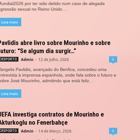
undial2026 por ter sido detido num caso de alegada
gressão sexual no Reino Unido....
Leia mais
Pavlidis abre livro sobre Mourinho e sobre
futuro: “Se algum dia surgir…”
Admin
-
12 de Julho, 2026
0
DESPORTO
angelis Pavlidis, avançado do Benfica, concedeu uma
ntrevista à imprensa espanhola, onde fala sobre o futuro e
obre José Mourinho, admitindo que está feliz...
Leia mais
UEFA investiga contratos de Mourinho e
Akturkoglu no Fenerbahçe
Admin
-
14 de Março, 2026
0
DESPORTO