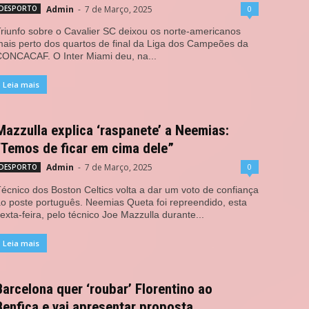
Admin
-
7 de Março, 2025
0
DESPORTO
riunfo sobre o Cavalier SC deixou os norte-americanos
ais perto dos quartos de final da Liga dos Campeões da
ONCACAF. O Inter Miami deu, na...
Leia mais
Mazzulla explica ‘raspanete’ a Neemias:
“Temos de ficar em cima dele”
Admin
-
7 de Março, 2025
0
DESPORTO
écnico dos Boston Celtics volta a dar um voto de confiança
o poste português. Neemias Queta foi repreendido, esta
exta-feira, pelo técnico Joe Mazzulla durante...
Leia mais
Barcelona quer ‘roubar’ Florentino ao
Benfica e vai apresentar proposta