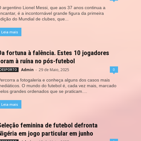
 argentino Lionel Messi, que aos 37 anos continua a
ncantar, é a incontornável grande figura da primeira
dição do Mundial de clubes, que...
Leia mais
Da fortuna à falência. Estes 10 jogadores
foram à ruína no pós-futebol
Admin
-
29 de Maio, 2025
0
DESPORTO
ercorra a fotogaleria e conheça alguns dos casos mais
ediáticos. O mundo do futebol é, cada vez mais, marcado
elos grandes ordenados que se praticam....
Leia mais
Seleção feminina de futebol defronta
Nigéria em jogo particular em junho