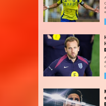
C
d
e
A
d
c