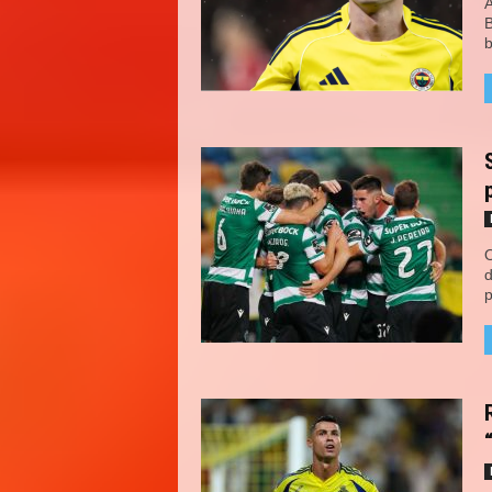
A
B
b
O
d
p