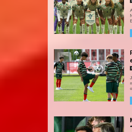
A
N
E
J
n
o