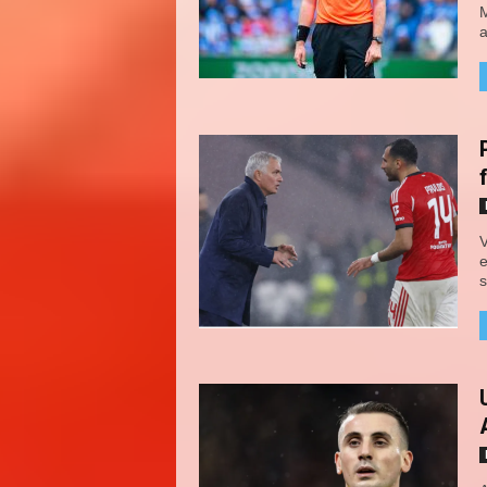
M
a
V
e
s