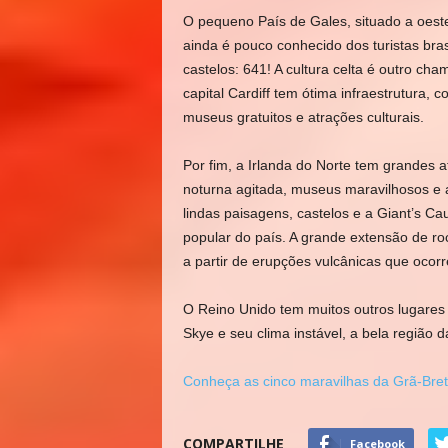
O pequeno País de Gales, situado a oeste
ainda é pouco conhecido dos turistas bra
castelos: 641! A cultura celta é outro cha
capital Cardiff tem ótima infraestrutura, 
museus gratuitos e atrações culturais.
Por fim, a Irlanda do Norte tem grandes a
noturna agitada, museus maravilhosos e a
lindas paisagens, castelos e a Giant’s Ca
popular do país. A grande extensão de ro
a partir de erupções vulcânicas que ocor
O Reino Unido tem muitos outros lugares 
Skye e seu clima instável, a bela região
Conheça as cinco maravilhas da Grã-Bre
COMPARTILHE
Facebook