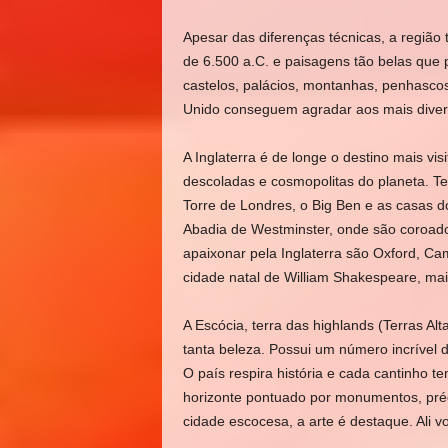
Apesar das diferenças técnicas, a região
de 6.500 a.C. e paisagens tão belas que 
castelos, palácios, montanhas, penhascos 
Unido conseguem agradar aos mais divers
A Inglaterra é de longe o destino mais vi
descoladas e cosmopolitas do planeta. T
Torre de Londres, o Big Ben e as casas 
Abadia de Westminster, onde são coroados
apaixonar pela Inglaterra são Oxford, Ca
cidade natal de William Shakespeare, mai
A Escócia, terra das highlands (Terras Alt
tanta beleza. Possui um número incrível d
O país respira história e cada cantinho te
horizonte pontuado por monumentos, prédi
cidade escocesa, a arte é destaque. Ali 