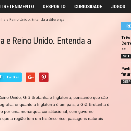
NTRETENIMENTO
DESPORTO
CURIOSIDADE
JOGOS
anha e Reino Unido. Entenda a diferença
R
ha e Reino Unido. Entenda a
Três 
Corre
se
NOTÍ
Pavli
futur
Twitter
DESP
eino Unido, Grã-Bretanha e Inglaterra, pensando que são
ografia: enquanto a Inglaterra é um país, a Grã-Bretanha é
do por uma monarquia constitucional, com governo
 que a região tem um histórico rico, paisagens naturais
.