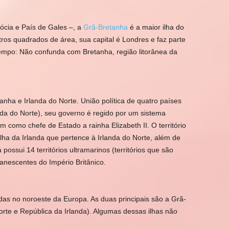
cócia e País de Gales –, a
Grã-Bretanha
é a maior ilha do
os quadrados de área, sua capital é Londres e faz parte
tempo: Não confunda com Bretanha, região litorânea da
nha e Irlanda do Norte. União política de quatro países
anda do Norte), seu governo é regido por um sistema
 como chefe de Estado a rainha Elizabeth II. O território
ilha da Irlanda que pertence à Irlanda do Norte, além de
possui 14 territórios ultramarinos (territórios que são
anescentes do Império Britânico.
adas no noroeste da Europa. As duas principais são a Grã-
Norte e República da Irlanda). Algumas dessas ilhas não