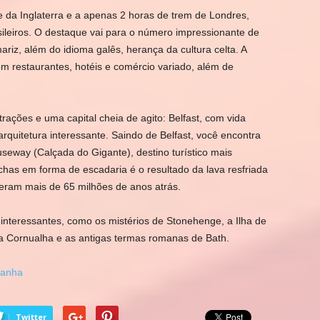
 da Inglaterra e a apenas 2 horas de trem de Londres,
sileiros. O destaque vai para o número impressionante de
mariz, além do idioma galês, herança da cultura celta. A
com restaurantes, hotéis e comércio variado, além de
trações e uma capital cheia de agito: Belfast, com vida
rquitetura interessante. Saindo de Belfast, você encontra
useway (Calçada do Gigante), destino turístico mais
chas em forma de escadaria é o resultado da lava resfriada
reram mais de 65 milhões de anos atrás.
interessantes, como os mistérios de Stonehenge, a Ilha de
 da Cornualha e as antigas termas romanas de Bath.
tanha
Twitter