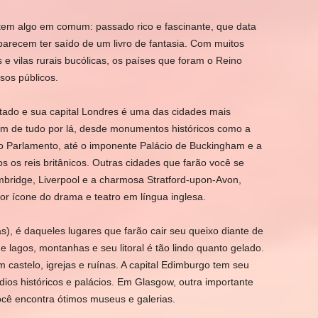
 tem algo em comum: passado rico e fascinante, que data
parecem ter saído de um livro de fantasia. Com muitos
e vilas rurais bucólicas, os países que foram o Reino
os públicos.
sitado e sua capital Londres é uma das cidades mais
em de tudo por lá, desde monumentos históricos como a
do Parlamento, até o imponente Palácio de Buckingham e a
 os reis britânicos. Outras cidades que farão você se
mbridge, Liverpool e a charmosa Stratford-upon-Avon,
or ícone do drama e teatro em língua inglesa.
as), é daqueles lugares que farão cair seu queixo diante de
e lagos, montanhas e seu litoral é tão lindo quanto gelado.
m castelo, igrejas e ruínas. A capital Edimburgo tem seu
os históricos e palácios. Em Glasgow, outra importante
você encontra ótimos museus e galerias.