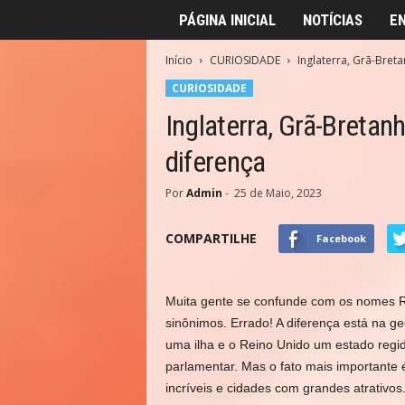
PÁGINA INICIAL
NOTÍCIAS
E
Início
CURIOSIDADE
Inglaterra, Grã-Bret
CURIOSIDADE
Inglaterra, Grã-Bretan
diferença
Por
Admin
-
25 de Maio, 2023
COMPARTILHE
Facebook
Muita gente se confunde com os nomes R
sinônimos. Errado! A diferença está na ge
uma ilha e o Reino Unido um estado regi
parlamentar. Mas o fato mais importante é
incríveis e cidades com grandes atrativos