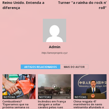
Reino Unido. Entenda a
Turner “a rainha do rock n’
diferença
roll”
Admin
http://amorproprio.xyz
ARTIGOS RELACIONADOS
MAIS DO AUTOR
NOTÍCIAS
NOTÍCIAS
NOTÍCIAS
Combustíveis?
Incêndios em França
China resgata 47
“Esperamos que na
obrigam a soltar
marinheiros de navio
próxima semana os
cavalos pelas ruas
vietnamita afundado e