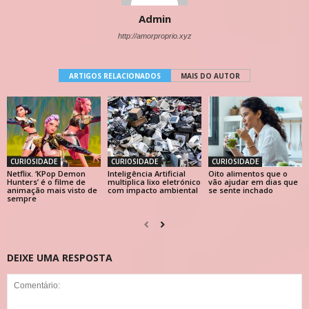
Admin
http://amorproprio.xyz
ARTIGOS RELACIONADOS
MAIS DO AUTOR
CURIOSIDADE
CURIOSIDADE
CURIOSIDADE
Netflix. ‘KPop Demon
Inteligência Artificial
Oito alimentos que o
Hunters’ é o filme de
multiplica lixo eletrónico
vão ajudar em dias que
animação mais visto de
com impacto ambiental
se sente inchado
sempre
DEIXE UMA RESPOSTA