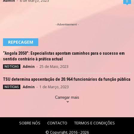
Admin
-
8 de Março, 2023
0
- Advertisement -
REPECAGEM
“Angola 2050”: Especialistas apontam caminhos para o sucesso em
sentido contrário à prática actual
Admin
-
25 de Maio, 2023
NOTÍCIAS
TSU determina aposentação de 20.964 funcionários da função pública
Admin
-
1 de Março, 2023
NOTÍCIAS
Carregar mais
SOBRE NÓS
CONTACTO
TERMOS E CONDIÇÕES
© Copyright. 2016 - 2026