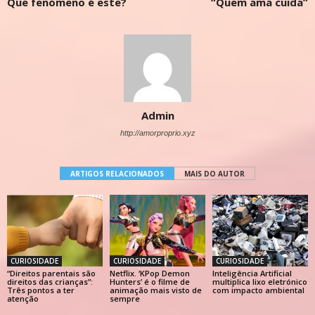
Que fenómeno é este?
“Quem ama cuida”
Admin
http://amorproprio.xyz
ARTIGOS RELACIONADOS
MAIS DO AUTOR
CURIOSIDADE
CURIOSIDADE
CURIOSIDADE
“Direitos parentais são
Netflix. ‘KPop Demon
Inteligência Artificial
direitos das crianças”:
Hunters’ é o filme de
multiplica lixo eletrónico
Três pontos a ter
animação mais visto de
com impacto ambiental
atenção
sempre