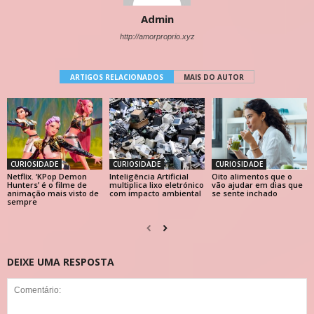
Admin
http://amorproprio.xyz
ARTIGOS RELACIONADOS
MAIS DO AUTOR
CURIOSIDADE
CURIOSIDADE
CURIOSIDADE
Netflix. ‘KPop Demon
Inteligência Artificial
Oito alimentos que o
Hunters’ é o filme de
multiplica lixo eletrónico
vão ajudar em dias que
animação mais visto de
com impacto ambiental
se sente inchado
sempre
DEIXE UMA RESPOSTA