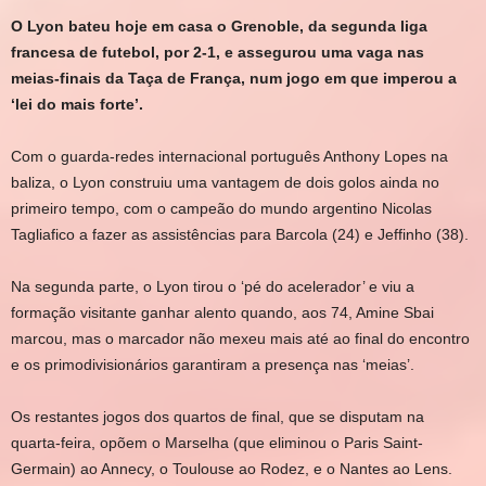
O Lyon bateu hoje em casa o Grenoble, da segunda liga
francesa de futebol, por 2-1, e assegurou uma vaga nas
meias-finais da Taça de França, num jogo em que imperou a
‘lei do mais forte’.
Com o guarda-redes internacional português Anthony Lopes na
baliza, o Lyon construiu uma vantagem de dois golos ainda no
primeiro tempo, com o campeão do mundo argentino Nicolas
Tagliafico a fazer as assistências para Barcola (24) e Jeffinho (38).
Na segunda parte, o Lyon tirou o ‘pé do acelerador’ e viu a
formação visitante ganhar alento quando, aos 74, Amine Sbai
marcou, mas o marcador não mexeu mais até ao final do encontro
e os primodivisionários garantiram a presença nas ‘meias’.
Os restantes jogos dos quartos de final, que se disputam na
quarta-feira, opõem o Marselha (que eliminou o Paris Saint-
Germain) ao Annecy, o Toulouse ao Rodez, e o Nantes ao Lens.