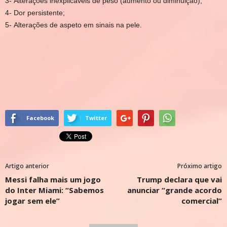
3-
Alterações inexplicáveis de peso (aumento ou diminuição);
4-
Dor persistente;
5-
Alterações de aspeto em sinais na pele.
Facebook
Twitter
Artigo anterior
Próximo artigo
Messi falha mais um jogo
Trump declara que vai
do Inter Miami: “Sabemos
anunciar “grande acordo
jogar sem ele”
comercial”