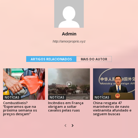
Admin
http://amorproprio.xyz
ARTIGOS RELACIONADOS
MAIS DO AUTOR
NOTÍCIAS
NOTÍCIAS
NOTÍCIAS
Combustíveis?
Incêndios em França
China resgata 47
“Esperamos que na
obrigam a soltar
marinheiros de navio
próxima semana os
cavalos pelas ruas
vietnamita afundado e
preços desçam”
seguem buscas