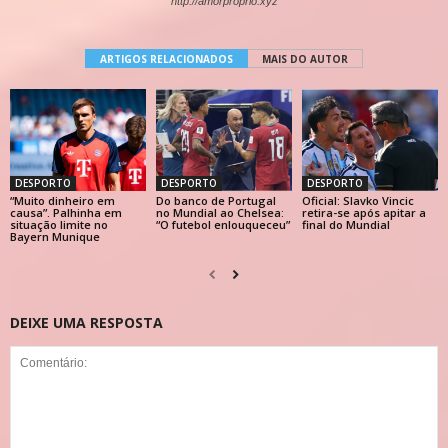
http://amorproprio.xyz
ARTIGOS RELACIONADOS
MAIS DO AUTOR
DESPORTO
DESPORTO
DESPORTO
“Muito dinheiro em
Do banco de Portugal
Oficial: Slavko Vincic
causa”. Palhinha em
no Mundial ao Chelsea:
retira-se após apitar a
situação limite no
“O futebol enlouqueceu”
final do Mundial
Bayern Munique
DEIXE UMA RESPOSTA