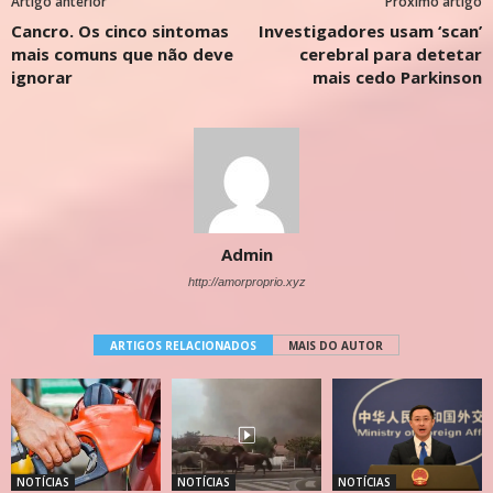
Artigo anterior
Próximo artigo
Cancro. Os cinco sintomas
Investigadores usam ‘scan’
mais comuns que não deve
cerebral para detetar
ignorar
mais cedo Parkinson
Admin
http://amorproprio.xyz
ARTIGOS RELACIONADOS
MAIS DO AUTOR
NOTÍCIAS
NOTÍCIAS
NOTÍCIAS