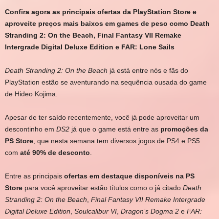
Confira agora as principais ofertas da PlayStation Store e
aproveite preços mais baixos em games de peso como Death
Stranding 2: On the Beach, Final Fantasy VII Remake
Intergrade Digital Deluxe Edition e FAR: Lone Sails
Death Stranding 2: On the Beach
já está entre nós e fãs do
PlayStation estão se aventurando na sequência ousada do game
de Hideo Kojima.
Apesar de ter saído recentemente, você já pode aproveitar um
descontinho em
DS2
já que o game está entre as
promoções da
PS Store
, que nesta semana tem diversos jogos de PS4 e PS5
com
até 90% de desconto
.
Entre as principais
ofertas em destaque disponíveis na PS
Store
para você aproveitar estão títulos como o já citado
Death
Stranding 2: On the Beach
,
Final Fantasy VII Remake Intergrade
Digital Deluxe Edition
,
Soulcalibur VI
,
Dragon’s Dogma 2
e
FAR: