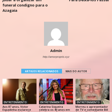
funeral condigno para o
Azagaia
Admin
http://amorproprio.xyz
ARTIGOS RELACIONADOS
MAIS DO AUTOR
ENTRETENIMENTO
ENTRETENIMENTO
ENTRETENIMENTO
Aos 87 anos, Victor
Catarina Siqueira
Morreu o apresentador
Espadinha esclarece
celebra os 40 anos em
de TV e comediante Bill