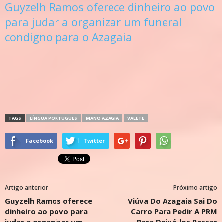
Guyzelh Ramos oferece dinheiro ao povo
para judar a organizar um funeral
condigno para o Azagaia
TAGS
LÍNGUA PORTUGUES
MANO AZAGIA
VALETE
Facebook
Twitter
Artigo anterior
Próximo artigo
Guyzelh Ramos oferece
Viúva Do Azagaia Sai Do
dinheiro ao povo para
Carro Para Pedir A PRM
judar a organizar um
Para Deixá-los Passar