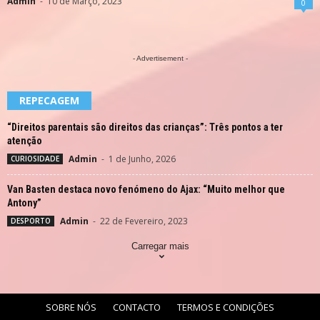
Admin
-
10 de Março, 2023
0
- Advertisement -
REPECAGEM
“Direitos parentais são direitos das crianças”: Três pontos a ter
atenção
Admin
-
1 de Junho, 2026
CURIOSIDADE
Van Basten destaca novo fenómeno do Ajax: “Muito melhor que
Antony”
Admin
-
22 de Fevereiro, 2023
DESPORTO
Carregar mais
SOBRE NÓS
CONTACTO
TERMOS E CONDIÇÕES