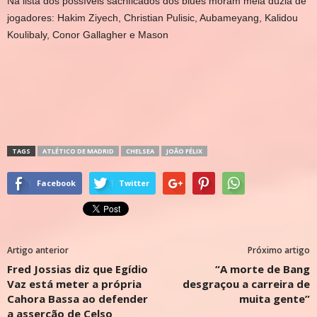
Na lista dos possíveis sacrificados dos blues moram meia dúzia de
jogadores: Hakim Ziyech, Christian Pulisic, Aubameyang, Kalidou
Koulibaly, Conor Gallagher e Mason
TAGS
ATLÉTICO DE MADRID
CHELSEA
JOÃO FÉLIX
Facebook
Twitter
Artigo anterior
Próximo artigo
Fred Jossias diz que Egídio
“A morte de Bang
Vaz está meter a própria
desgraçou a carreira de
Cahora Bassa ao defender
muita gente”
a asserção de Celso