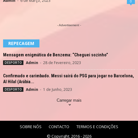
Admin
-
6 de Março, 2023
0
- Advertisement -
REPECAGEM
Mensagem enigmática de Benzema: “Cheguei sozinho”
Admin
-
28 de Fevereiro, 2023
DESPORTO
Confirmado e carimbado. Messi sairá do PSG para jogar no Barcelona,
Al Hilal (Arábia...
Admin
-
1 de Junho, 2023
DESPORTO
Carregar mais
SOBRE NÓS
CONTACTO
TERMOS E CONDIÇÕES
© Copyright. 2016 - 2026