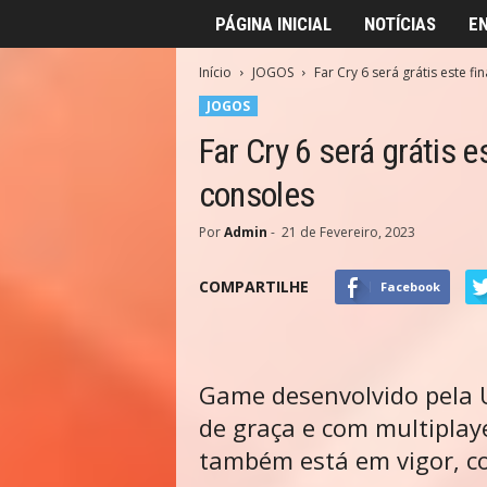
PÁGINA INICIAL
NOTÍCIAS
E
Início
JOGOS
Far Cry 6 será grátis este fi
JOGOS
Far Cry 6 será grátis 
consoles
Por
Admin
-
21 de Fevereiro, 2023
COMPARTILHE
Facebook
Game desenvolvido pela U
de graça e com multiplay
também está em vigor, c