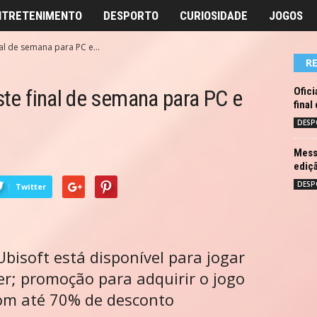
NTRETENIMENTO
DESPORTO
CURIOSIDADE
JOGOS
nal de semana para PC e...
R
este final de semana para PC e
Ofici
final
DESP
Messi
ediç
DESP
Twitter
bisoft está disponível para jogar
er; promoção para adquirir o jogo
om até 70% de desconto