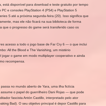
a, está disponível para download e teste gratuito por tempo
de PC e consoles PlayStation 4 (PS4) e PlayStation 5
ies S até a próxima segunda-feira (20). Isso significa que
itamente, mas ele não ficará na sua biblioteca de forma
ta que o progresso do game será transferido caso os
es acesso a todo o jogo base de Far Cry 6 — o que inclui
bo: All the Blood e The Vanishing, um mistério
el jogar o game em modo multiplayer cooperativo e ainda
como recompensa.
 passa no mundo aberto de Yara, uma ilha fictícia
r assume o papel do guerrilheiro Dani Rojas — que pode
tador fascista Antón Castillo, interpretado pelo ator
king Bad). O seu objetivo principal é depor Castillo para