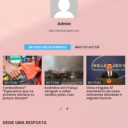
Admin
http://amorproprio.xyz
ARTIGOS RELACIONADOS
MAIS DO AUTOR
NOTÍCIAS
NOTÍCIAS
NOTÍCIAS
Combustíveis?
Incêndios em França
China resgata 47
“Esperamos que na
obrigam a soltar
marinheiros de navio
próxima semana os
cavalos pelas ruas
vietnamita afundado e
preços desçam”
seguem buscas
DEIXE UMA RESPOSTA