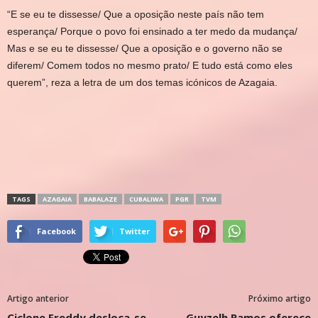
“E se eu te dissesse/ Que a oposição neste país não tem
esperança/ Porque o povo foi ensinado a ter medo da mudança/
Mas e se eu te dissesse/ Que a oposição e o governo não se
diferem/ Comem todos no mesmo prato/ E tudo está como eles
querem”, reza a letra de um dos temas icónicos de Azagaia.
TAGS
AZAGAIA
BABALAZE
CUBALIWA
PGR
TVM
Facebook
Twitter
Artigo anterior
Próximo artigo
Ciclone Freddy desloca-se
Guyzelh Ramos oferece