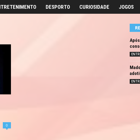
NTRETENIMENTO
DESPORTO
CURIOSIDADE
JOGOS
R
Após
cons
ENTR
Mado
adoti
ENTR
0