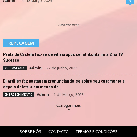
Admin
-
10 de Março, 2023
0
- Advertisement -
REPECAGEM
Paula de Castelo faz-se de vítima após ser atribuída nota 2 na TV
Sucesso
Admin
-
22 de Junho, 2022
CURIOSIDADE
Dj Ardiles faz postagem pronunciando-se sobre seu casamento e
depois deleta-a em menos de...
Admin
-
1 de Março, 2023
ENTRETENIMENTO
Carregar mais
SOBRE NÓS
CONTACTO
TERMOS E CONDIÇÕES