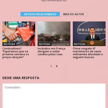
http://amorproprio.xyz
ARTIGOS RELACIONADOS
MAIS DO AUTOR
NOTÍCIAS
NOTÍCIAS
NOTÍCIAS
Combustíveis?
Incêndios em França
China resgata 47
“Esperamos que na
obrigam a soltar
marinheiros de navio
próxima semana os
cavalos pelas ruas
vietnamita afundado e
preços desçam”
seguem buscas
DEIXE UMA RESPOSTA