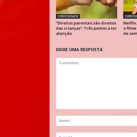
CURIOSIDADE
CURIOS
“Direitos parentais são direitos
Netflix
das crianças”: Três pontos a ter
o filme
atenção
de sem
DEIXE UMA RESPOSTA