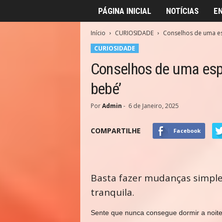
PÁGINA INICIAL
NOTÍCIAS
E
Início
CURIOSIDADE
Conselhos de uma es
CURIOSIDADE
Conselhos de uma esp
bebé’
Por
Admin
-
6 de Janeiro, 2025
COMPARTILHE
Facebook
Basta fazer mudanças simple
tranquila.
S
ente que nunca consegue dormir a noite