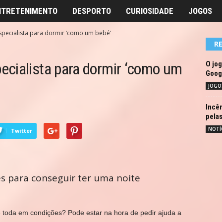
NTRETENIMENTO
DESPORTO
CURIOSIDADE
JOGOS
pecialista para dormir ‘como um bebé’
R
ecialista para dormir ‘como um
O jog
Goog
JOGO
Incên
pelas
NOTÍ
Twitter
s para conseguir ter uma noite
 toda em condições? Pode estar na hora de pedir ajuda a