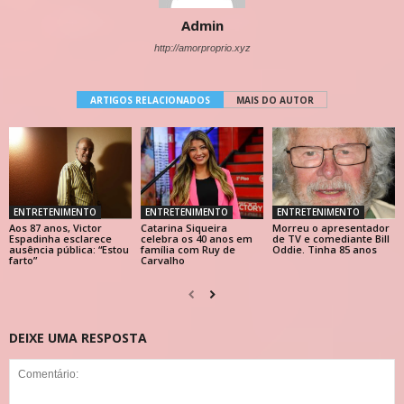
Admin
http://amorproprio.xyz
ARTIGOS RELACIONADOS
MAIS DO AUTOR
ENTRETENIMENTO
ENTRETENIMENTO
ENTRETENIMENTO
Aos 87 anos, Victor
Catarina Siqueira
Morreu o apresentador
Espadinha esclarece
celebra os 40 anos em
de TV e comediante Bill
ausência pública: “Estou
família com Ruy de
Oddie. Tinha 85 anos
farto”
Carvalho
DEIXE UMA RESPOSTA