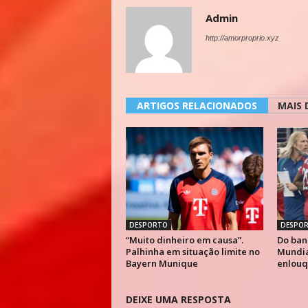
Admin
http://amorproprio.xyz
ARTIGOS RELACIONADOS
MAIS 
DESPORTO
DESPO
“Muito dinheiro em causa”.
Do ban
Palhinha em situação limite no
Mundial
Bayern Munique
enlouq
DEIXE UMA RESPOSTA