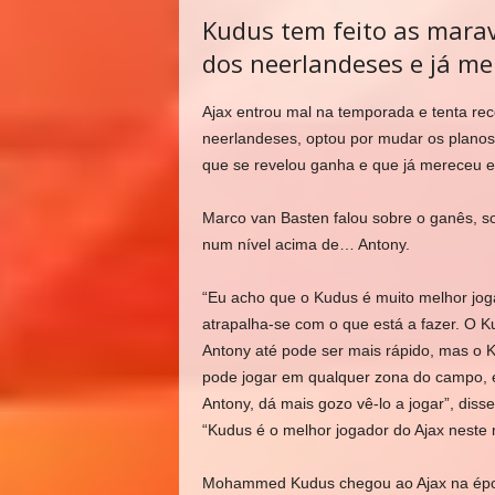
Kudus tem feito as marav
dos neerlandeses e já me
Ajax entrou mal na temporada e tenta rec
neerlandeses, optou por mudar os plano
que se revelou ganha e que já mereceu e
Marco van Basten falou sobre o ganês, s
num nível acima de… Antony.
“Eu acho que o Kudus é muito melhor joga
atrapalha-se com o que está a fazer. O Ku
Antony até pode ser mais rápido, mas o Ku
pode jogar em qualquer zona do campo, é 
Antony, dá mais gozo vê-lo a jogar”, dis
“Kudus é o melhor jogador do Ajax neste
Mohammed Kudus chegou ao Ajax na époc