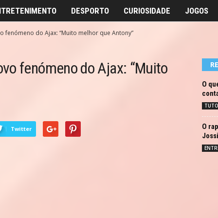
NTRETENIMENTO
DESPORTO
CURIOSIDADE
JOGOS
o fenómeno do Ajax: “Muito melhor que Antony”
ovo fenómeno do Ajax: “Muito
R
O que
conta
TUTO
O rap
Twitter
Joss
ENTR