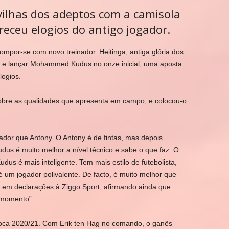
ilhas dos adeptos com a camisola
receu elogios do antigo jogador.
ompor-se com novo treinador. Heitinga, antiga glória dos
s e lançar Mohammed Kudus no onze inicial, uma aposta
logios.
obre as qualidades que apresenta em campo, e colocou-o
dor que Antony. O Antony é de fintas, mas depois
dus é muito melhor a nível técnico e sabe o que faz. O
dus é mais inteligente. Tem mais estilo de futebolista,
um jogador polivalente. De facto, é muito melhor que
se em declarações à
Ziggo Sport
, afirmando ainda que
 momento”.
a 2020/21. Com Erik ten Hag no comando, o ganês