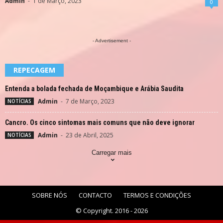
Admin
-
1 de Março, 2023
0
- Advertisement -
REPECAGEM
Entenda a bolada fechada de Moçambique e Arábia Saudita
Admin
-
7 de Março, 2023
NOTÍCIAS
Cancro. Os cinco sintomas mais comuns que não deve ignorar
Admin
-
23 de Abril, 2025
NOTÍCIAS
Carregar mais
SOBRE NÓS
CONTACTO
TERMOS E CONDIÇÕES
© Copyright. 2016 - 2026