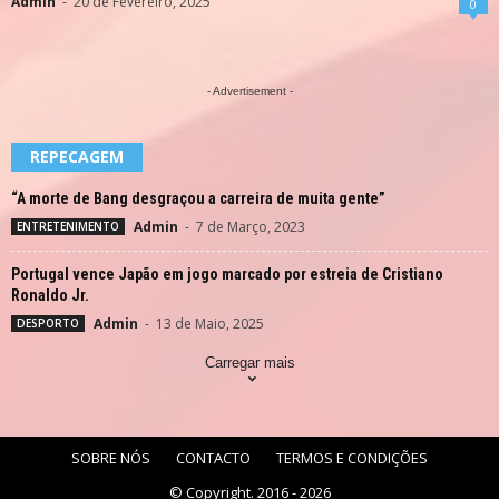
Admin
-
20 de Fevereiro, 2025
0
- Advertisement -
REPECAGEM
“A morte de Bang desgraçou a carreira de muita gente”
Admin
-
7 de Março, 2023
ENTRETENIMENTO
Portugal vence Japão em jogo marcado por estreia de Cristiano
Ronaldo Jr.
Admin
-
13 de Maio, 2025
DESPORTO
Carregar mais
SOBRE NÓS
CONTACTO
TERMOS E CONDIÇÕES
© Copyright. 2016 - 2026