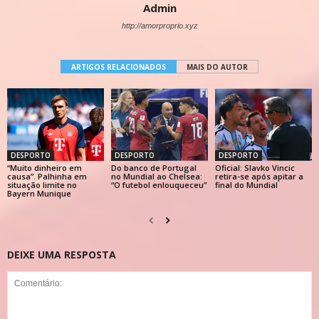
Admin
http://amorproprio.xyz
ARTIGOS RELACIONADOS
MAIS DO AUTOR
DESPORTO
DESPORTO
DESPORTO
“Muito dinheiro em
Do banco de Portugal
Oficial: Slavko Vincic
causa”. Palhinha em
no Mundial ao Chelsea:
retira-se após apitar a
situação limite no
“O futebol enlouqueceu”
final do Mundial
Bayern Munique
DEIXE UMA RESPOSTA