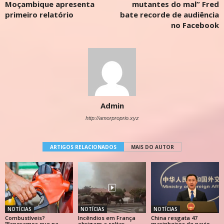
Moçambique apresenta
mutantes do mal” Fred
primeiro relatório
bate recorde de audiência
no Facebook
Admin
http://amorproprio.xyz
ARTIGOS RELACIONADOS
MAIS DO AUTOR
NOTÍCIAS
NOTÍCIAS
NOTÍCIAS
Combustíveis?
Incêndios em França
China resgata 47
“Esperamos que na
obrigam a soltar
marinheiros de navio