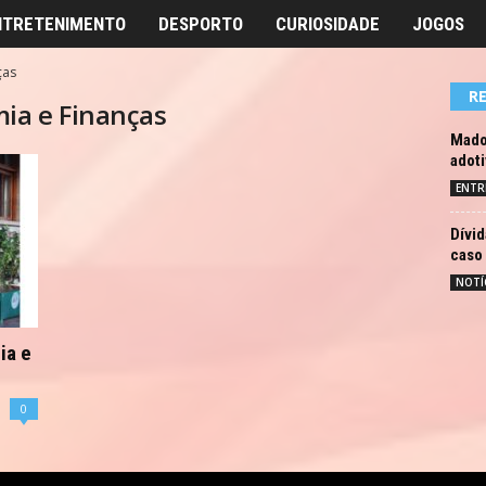
NTRETENIMENTO
DESPORTO
CURIOSIDADE
JOGOS
ças
R
mia e Finanças
Mado
adoti
ENTR
Dívid
caso
NOTÍ
ia e
0