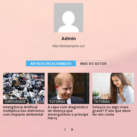
Admin
http://amorproprio.xyz
ARTIGOS RELACIONADOS
MAIS DO AUTOR
CURIOSIDADE
TUTORIAS
TUTORIAS
Inteligência Artificial
A capa com diagnóstico
Soluços ou algo mais
multiplica lixo eletrónico
de doença que
grave? É isto que deve
com impacto ambiental
envergonhou o príncipe
ter em conta
Harry