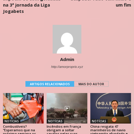
na 3ª jornada da Liga
um fim
Jogabets
Admin
http://amorproprio.xyz
ARTIGOS RELACIONADOS
MAIS DO AUTOR
NOTÍCIAS
NOTÍCIAS
NOTÍCIAS
Combustíveis?
Incêndios em França
China resgata 47
“Esperamos que na
obrigam a soltar
marinheiros de navio
próxima semana os
cavalos pelas ruas
vietnamita afundado e