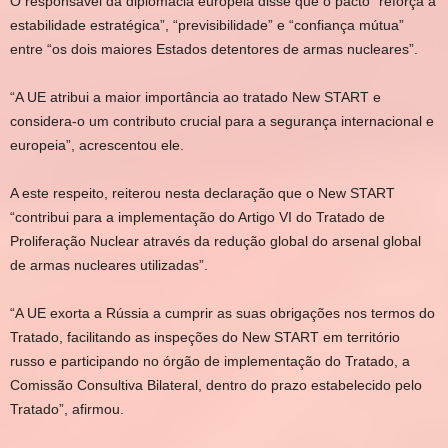
O responsável da diplomacia europeia disse que o pacto “reforça a
estabilidade estratégica”, “previsibilidade” e “confiança mútua”
entre “os dois maiores Estados detentores de armas nucleares”.
“A UE atribui a maior importância ao tratado New START e
considera-o um contributo crucial para a segurança internacional e
europeia”, acrescentou ele.
A este respeito, reiterou nesta declaração que o New START
“contribui para a implementação do Artigo VI do Tratado de
Proliferação Nuclear através da redução global do arsenal global
de armas nucleares utilizadas”.
“A UE exorta a Rússia a cumprir as suas obrigações nos termos do
Tratado, facilitando as inspeções do New START em território
russo e participando no órgão de implementação do Tratado, a
Comissão Consultiva Bilateral, dentro do prazo estabelecido pelo
Tratado”, afirmou.