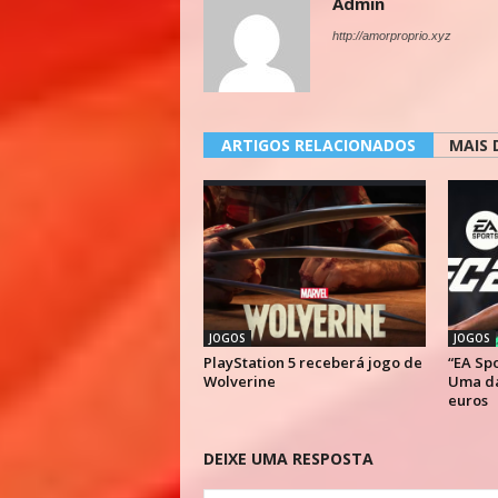
Admin
http://amorproprio.xyz
ARTIGOS RELACIONADOS
MAIS 
JOGOS
JOGOS
PlayStation 5 receberá jogo de
“EA Spo
Wolverine
Uma da
euros
DEIXE UMA RESPOSTA