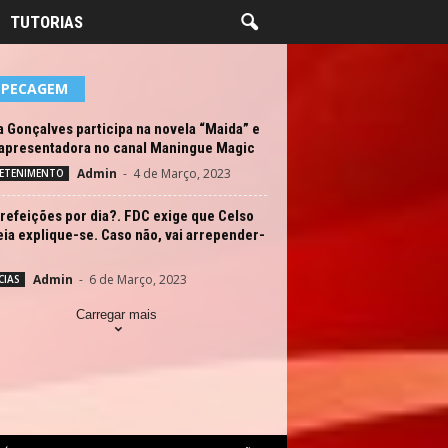
TUTORIAS
EPECAGEM
 Gonçalves participa na novela “Maida” e
 apresentadora no canal Maningue Magic
Admin
-
4 de Março, 2023
ETENIMENTO
refeições por dia?. FDC exige que Celso
ia explique-se. Caso não, vai arrepender-
Admin
-
6 de Março, 2023
CIAS
Carregar mais