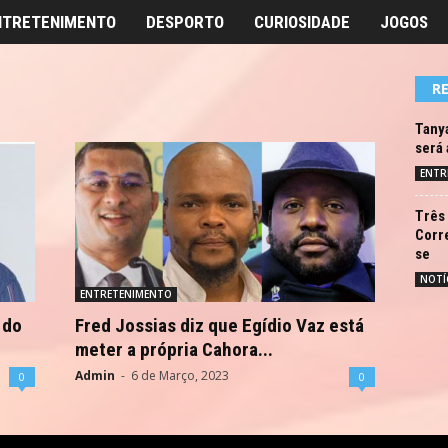
NTRETENIMENTO
DESPORTO
CURIOSIDADE
JOGOS
R
Tanya
será
ENTR
Três 
Corre
se
NOTÍ
ENTRETENIMENTO
 do
Fred Jossias diz que Egídio Vaz está
meter a própria Cahora...
Admin
-
6 de Março, 2023
0
0