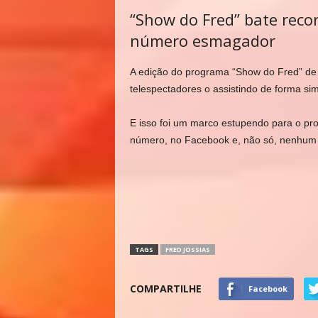
“Show do Fred” bate reco
número esmagador
A edição do programa “Show do Fred” de o
telespectadores o assistindo de forma si
E isso foi um marco estupendo para o pro
número, no Facebook e, não só, nenhum ou
TAGS
FRED JOSSIAS
COMPARTILHE
Facebook