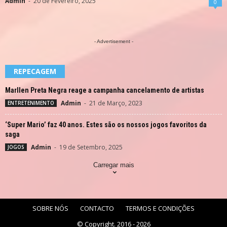
Admin
-
20 de Fevereiro, 2025
0
- Advertisement -
REPECAGEM
Marllen Preta Negra reage a campanha cancelamento de artistas
Admin
-
21 de Março, 2023
ENTRETENIMENTO
‘Super Mario’ faz 40 anos. Estes são os nossos jogos favoritos da
saga
Admin
-
19 de Setembro, 2025
JOGOS
Carregar mais
SOBRE NÓS
CONTACTO
TERMOS E CONDIÇÕES
© Copyright. 2016 - 2026