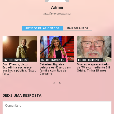
Admin
http://amorproprio.xyz
ARTIGOS RELACIONADOS
MAIS DO AUTOR
ENTRETENIMENTO
ENTRETENIMENTO
ENTRETENIMENTO
Aos 87 anos, Victor
Catarina Siqueira
Morreu o apresentador
Espadinha esclarece
celebra os 40 anos em
de TV e comediante Bill
ausência pública: “Estou
família com Ruy de
Oddie. Tinha 85 anos
farto”
Carvalho
DEIXE UMA RESPOSTA